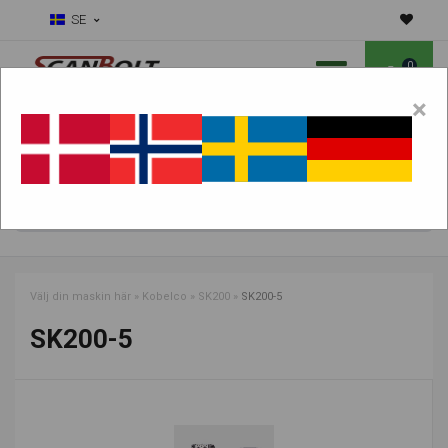
SE
0
×
Ska vi hjälpa dig med slitdelar?
Välj maskin:
HITTA PRODUKTER
Välj din maskin här
»
Kobelco
»
SK200
»
SK200-5
SK200-5