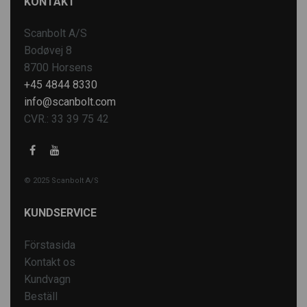
KONTAKT
Scanbolt A/S
Bodøvej 8
8700 Horsens
+45 4844 8330
info@scanbolt.com
CVR.: 33 39 75 42
© 2025 Scanbolt A/S
KUNDSERVICE
Förstasida
Kontakt os
Kundvagn
Beställ