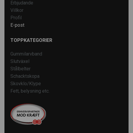
Erbjudande
Villkor
Profil
E-post
TOPPKATEGORIER
Gummilarvband
Slutväxel
Stålbelter
Schacktskopa
Skovklo/Klype
Fett, belysning etc.