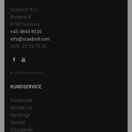
Scanbolt A/S
Bodøvej 8
8700 Horsens
+45 4844 8330
info@scanbolt.com
CVR.: 33 39 75 42
© 2025 Scanbolt A/S
KUNDSERVICE
Förstasida
Kontakt os
Kundvagn
Beställ
Erbjudande