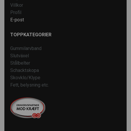
Villkor
Profil
E-post
TOPPKATEGORIER
Gummilarvband
Slutväxel
Stålbelter
Schacktskopa
Skovklo/Klype
Fett, belysning etc.