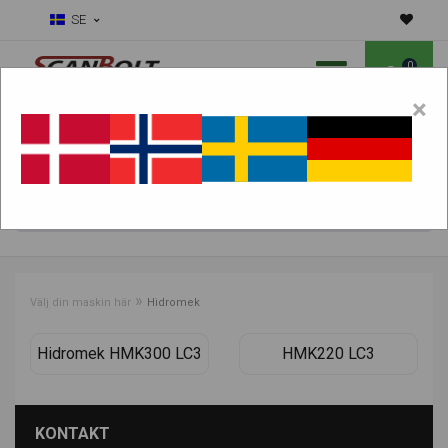
SE
0
×
Ska vi hjälpa dig med slitdelar?
Välj maskin:
HITTA PRODUKTER
»
Välj din maskin här
Hidromek
Hidromek HMK300 LC3
HMK220 LC3
KONTAKT