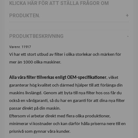
KLICKA HÄR FÖR ATT STÄLLA FRÅGOR OM
PRODUKTEN.
PRODUKTBESKRIVNING
Varenr. 11917
Vi har ett stort utbud av filter i olika storlekar och märken för
mer än 1000 olika maskiner.
Alla våra filter tillverkas enligt OEM-specifikationer
, vilket
garanterar hög kvalitet och därmed hjälper till att förlänga din
maskins livslängd. Genom att byta till nya filter hos oss får du
också en vårdgaranti, så du har en garanti för att dina nya filter
passar direkt på din maskin.
Eftersom vi arbetar direkt med flera olika produktioner,
minimerar vi kostnader och kan därför hålla priserna nere till en
prisnivå som gynnar våra kunder.