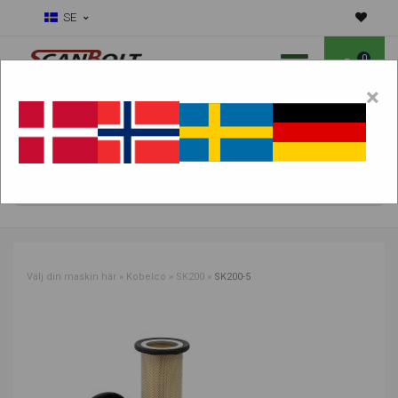
SE
0
×
Ska vi hjälpa dig med slitdelar?
Välj maskin:
HITTA PRODUKTER
Välj din maskin här
»
Kobelco
»
SK200
»
SK200-5