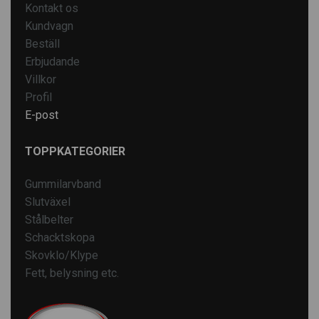
Kontakt os
Kundvagn
Beställ
Erbjudande
Villkor
Profil
E-post
TOPPKATEGORIER
Gummilarvband
Slutväxel
Stålbelter
Schacktskopa
Skovklo/Klype
Fett, belysning etc.