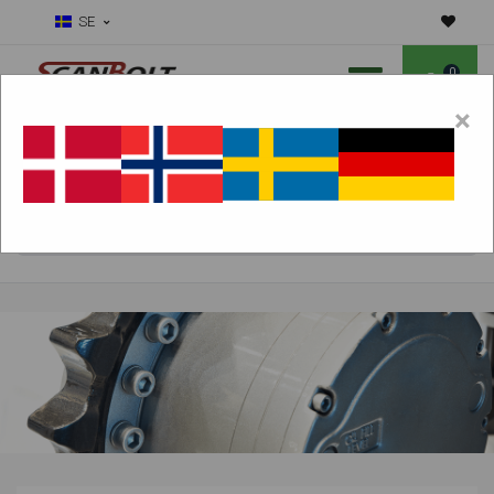
SE
0
×
Ska vi hjälpa dig med slitdelar?
Välj maskin:
HITTA PRODUKTER