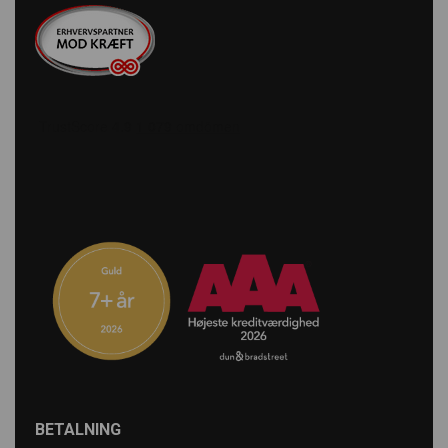
entreprenörer och företag inom byggbranschen. Vi är
stolta över att vara en del av våra kunders framgång
genom att säkerställa att deras maskiner fungerar
optimalt.
Scanbolt är mer än enbart en leverantör av reservdelar
och tillbehör; vi är din pålitliga partner inom
byggbranschen. Vi strävar efter att göra ditt arbete
enklare genom att leverera rätt produkter i rätt tid, varje
gång. Välj Scanbolt som din partner och upplev
skillnaden vi kan göra för ditt företag.
BETALNING