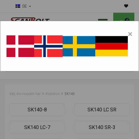
SE
0
×
Ska vi hjälpa dig med slitdelar?
Välj maskin:
HITTA PRODUKTER
»
»
Välj din maskin här
Kobelco
SK140
SK140-8
SK140 LC SR
SK140 LC-7
SK140 SR-3