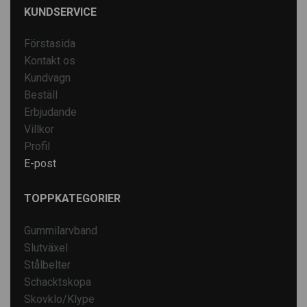
KUNDSERVICE
Förstasida
Kontakt os
Kundvagn
Beställ
Erbjudande
Villkor
Profil
E-post
TOPPKATEGORIER
Gummilarvband
Slutväxel
Stålbelter
Schacktskopa
Skovklo/Klype