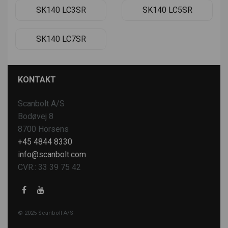
SK140 LC3SR
SK140 LC5SR
SK140 LC7SR
KONTAKT
Scanbolt A/S
Bodøvej 8
8700 Horsens
+45 4844 8330
info@scanbolt.com
CVR.: 33 39 75 42
© 2025 Scanbolt A/S