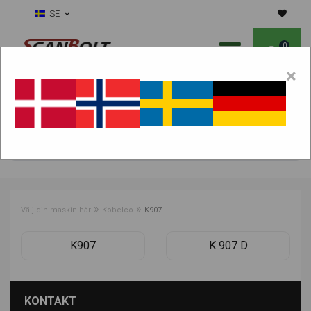
SE
0
×
Ska vi hjälpa dig med slitdelar?
Välj maskin:
HITTA PRODUKTER
»
»
Välj din maskin här
Kobelco
K907
K907
K 907 D
KONTAKT