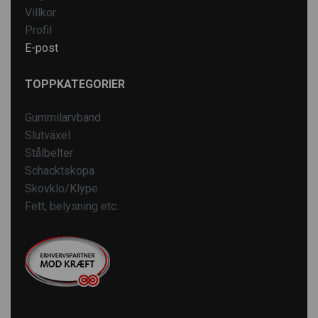
Villkor
Profil
E-post
TOPPKATEGORIER
Gummilarvband
Slutväxel
Stålbelter
Schacktskopa
Skovklo/Klype
Fett, belysning etc.