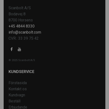
Scanbolt A/S
Bodøvej 8
8700 Horsens
+45 4844 8330
info@scanbolt.com
CVR.: 33 39 75 42
© 2025 Scanbolt A/S
KUNDSERVICE
Förstasida
Kontakt os
Kundvagn
Beställ
Erbjudande