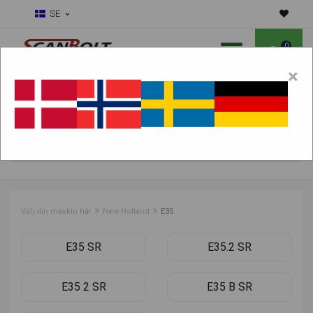
SE
0
×
Ska vi hjälpa dig med slitdelar?
Välj maskin:
HITTA PRODUKTER
»
»
Välj din maskin här
New Holland
E35
E35 SR
E35.2 SR
E35 2 SR
E35 B SR