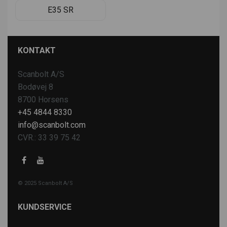
E35 SR
KONTAKT
Scanbolt A/S
Bodøvej 8
8700 Horsens
+45 4844 8330
info@scanbolt.com
CVR.: 33 39 75 42
© 2025 Scanbolt A/S
KUNDSERVICE