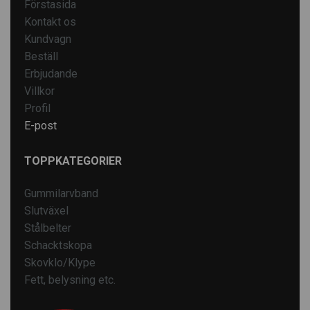
Förstasida
Kontakt os
Kundvagn
Beställ
Erbjudande
Villkor
Profil
E-post
TOPPKATEGORIER
Gummilarvband
Slutväxel
Stålbelter
Schacktskopa
Skovklo/Klype
Fett, belysning etc.