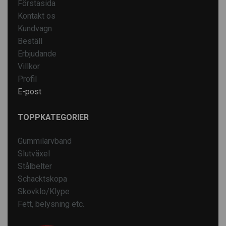
Förstasida
Kontakt os
Kundvagn
Beställ
Erbjudande
Villkor
Profil
E-post
TOPPKATEGORIER
Gummilarvband
Slutväxel
Stålbelter
Schacktskopa
Skovklo/Klype
Fett, belysning etc.