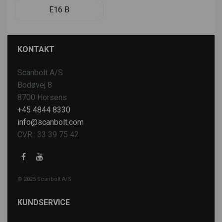
E16 B
KONTAKT
Scanbolt A/S
Bodøvej 8
8700 Horsens
+45 4844 8330
info@scanbolt.com
CVR.: 33 39 75 42
© 2025 Scanbolt A/S
KUNDSERVICE