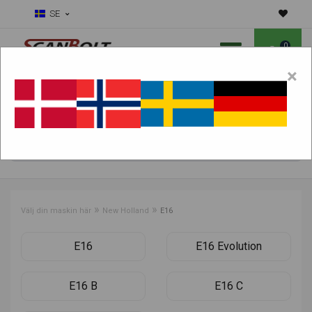
SE
0
×
Ska vi hjälpa dig med slitdelar?
Välj maskin:
HITTA PRODUKTER
»
»
Välj din maskin här
New Holland
E16
E16
E16 Evolution
E16 B
E16 C