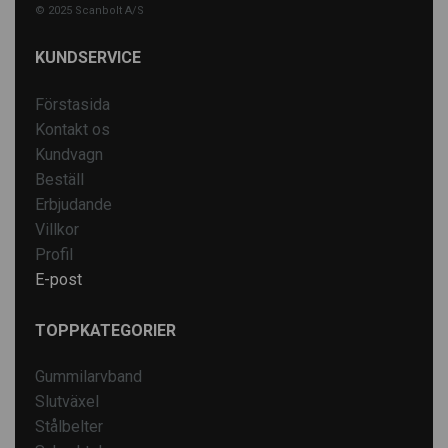
© 2025 Scanbolt A/S
KUNDSERVICE
Förstasida
Kontakt os
Kundvagn
Beställ
Erbjudande
Villkor
Profil
E-post
TOPPKATEGORIER
Gummilarvband
Slutväxel
Stålbelter