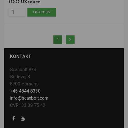
130,79 SEK
ekskl. vat
1
2
KONTAKT
Scanbolt A/S
Bodøvej 8
8700 Horsens
+45 4844 8330
info@scanbolt.com
CVR.: 33 39 75 42