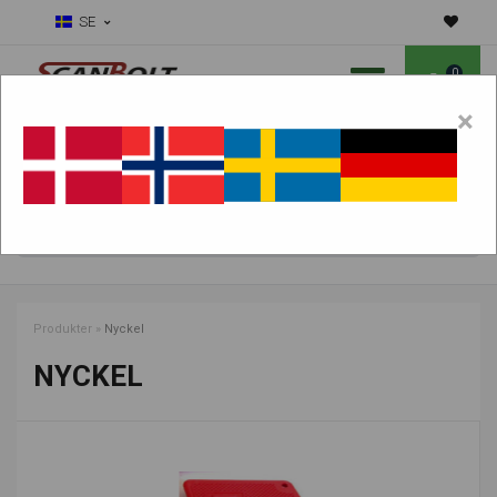
SE
0
×
Ska vi hjälpa dig med slitdelar?
Välj maskin:
HITTA PRODUKTER
Produkter
»
Nyckel
NYCKEL