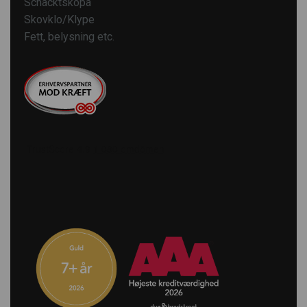
Schacktskopa
Skovklo/Klype
Fett, belysning etc.