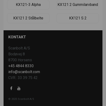
KX121-3 Alpha
KX121 2 Gummilarvband
KX121 2 Stålbelte
KX121 S 2
KONTAKT
Scanbolt A/S
Bodøvej 8
8700 Horsens
+45 4844 8330
info@scanbolt.com
CVR.: 33 39 75 42
© 2025 Scanbolt A/S