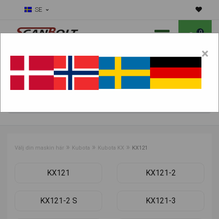
SE
0
×
Ska vi hjälpa dig med slitdelar?
Välj maskin:
HITTA PRODUKTER
»
»
»
Välj din maskin här
Kubota
Kubota KX
KX121
KX121
KX121-2
KX121-2 S
KX121-3