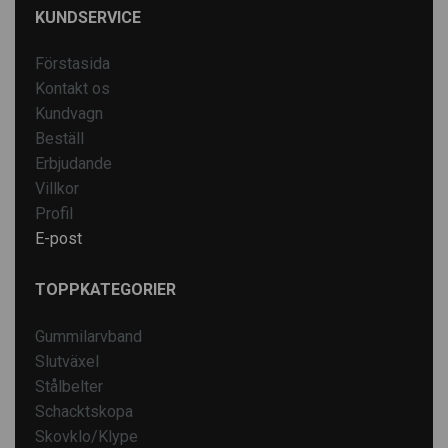
KUNDSERVICE
Förstasida
Kontakt os
Kundvagn
Beställ
Erbjudande
Villkor
Profil
E-post
TOPPKATEGORIER
Gummilarvband
Slutväxel
Stålbelter
Schacktskopa
Skovklo/Klype