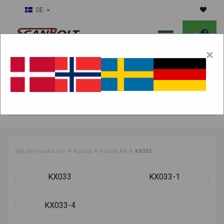
SE
0
×
Ska vi hjälpa dig med slitdelar?
Välj maskin:
HITTA PRODUKTER
»
»
»
Välj din maskin här
Kubota
Kubota KX
KX033
KX033
KX033-1
KX033-4