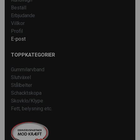
Beställ
Erbjudande
Villkor
Profil
E-post
TOPPKATEGORIER
Gummilarvband
Slutväxel
Stålbelter
Schacktskopa
Skovklo/Klype
Fett, belysning etc.