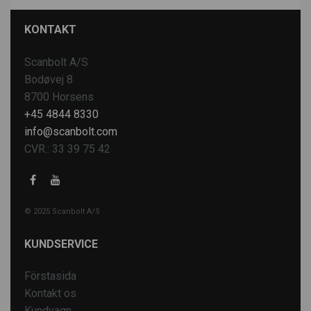
KONTAKT
Scanbolt A/S
Bodøvej 8
8700 Horsens
+45 4844 8330
info@scanbolt.com
CVR.: 33 39 75 42
© 2025 Scanbolt A/S
KUNDSERVICE
Förstasida
Kontakt os
Kundvagn