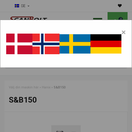
SE
0
×
Ska vi hjälpa dig med slitdelar?
Välj maskin:
HITTA PRODUKTER
Välj din maskin här
»
Hanix
»
S&B150
S&B150