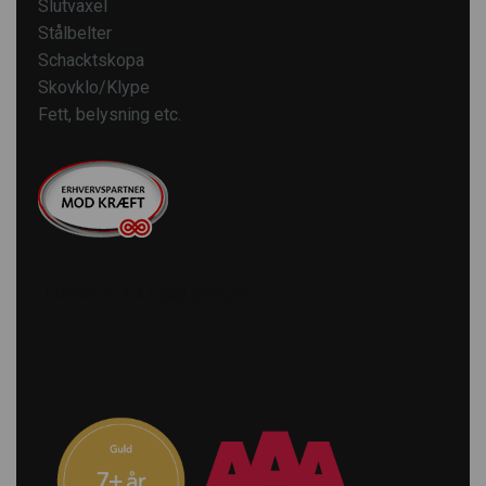
Slutväxel
Stålbelter
Schacktskopa
Skovklo/Klype
Fett, belysning etc.