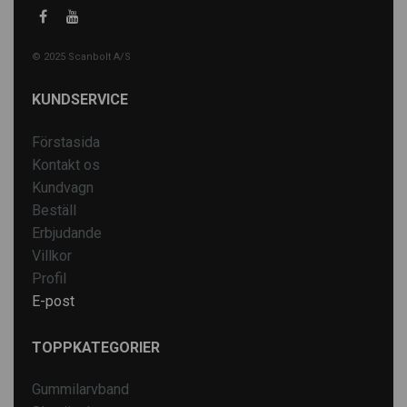
© 2025 Scanbolt A/S
KUNDSERVICE
Förstasida
Kontakt os
Kundvagn
Beställ
Erbjudande
Villkor
Profil
E-post
TOPPKATEGORIER
Gummilarvband