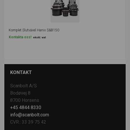
Komplet Slutväxel Hanix S&B150
Kontakta oss!
ekskl. vat
KONTAKT
Scanbolt A/S
Bodøvej 8
8700 Horsens
+45 4844 8330
info@scanbolt.com
CVR.: 33 39 75 42