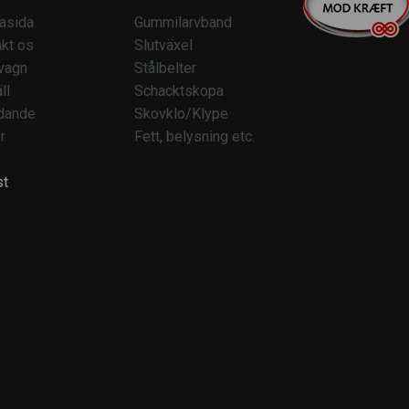
asida
Gummilarvband
kt os
Slutväxel
vagn
Stålbelter
ll
Schacktskopa
dande
Skovklo/Klype
r
Fett, belysning etc.
st