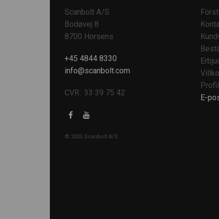
Scanbolt A/S
Först
Bodøvej 8
Konta
8700 Horsens
Kund
Bestä
+45 4844 8330
Erbju
info@scanbolt.com
Villko
Profil
CVR.: 33 39 75 42
E-po
© 2025 Scanbolt A/S