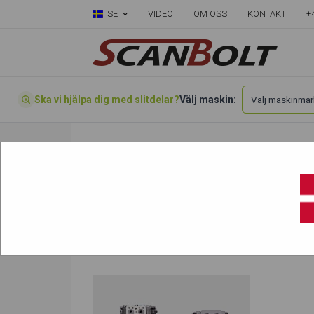
SE
VIDEO
OM OSS
KONTAKT
+
Ska vi hjälpa dig med slitdelar?
Välj maskin:
Välj din maskin här
»
Case
»
CX17
»
CX17
CX17