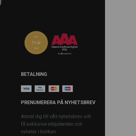
BETALNING
PRENUMERERA PÅ NYHETSBREV
Anmäl dig till vårt nyhetsbrev och
få exklusiva erbjudanden och
nyheter i butiken.