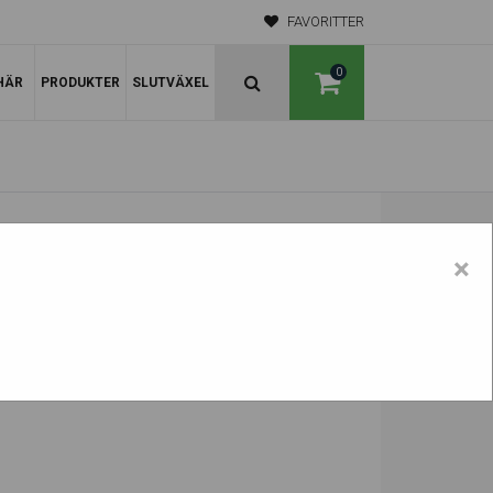
FAVORITTER
0
HÄR
PRODUKTER
SLUTVÄXEL
×