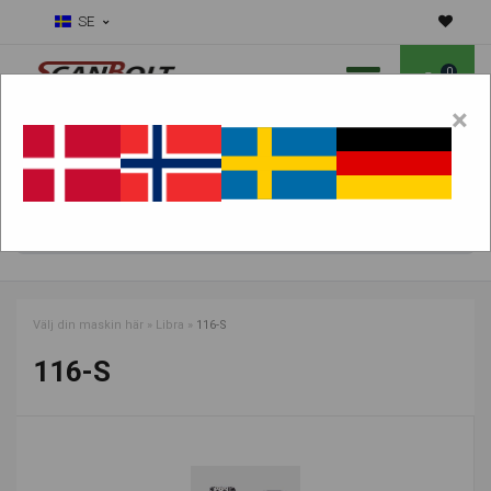
SE
0
×
Ska vi hjälpa dig med slitdelar?
Välj maskin:
HITTA PRODUKTER
Välj din maskin här
»
Libra
»
116-S
116-S