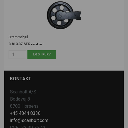
Strammehjul
3.813,37 SEK
ekskl. vat
KONTAKT
Scanbolt A/S
Bodøvej 8
8700 Horsens
+45 4844 8330
info@scanbolt.com
CVR.: 33 39 75 42