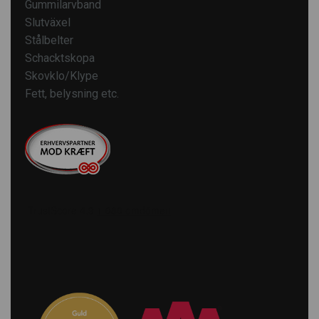
Gummilarvband
Slutväxel
Stålbelter
Schacktskopa
Skovklo/Klype
Fett, belysning etc.