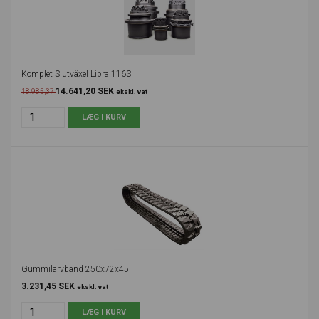
Komplet Slutväxel Libra 116S
14.641,20 SEK
18.985,37
ekskl. vat
Gummilarvband 250x72x45
3.231,45 SEK
ekskl. vat