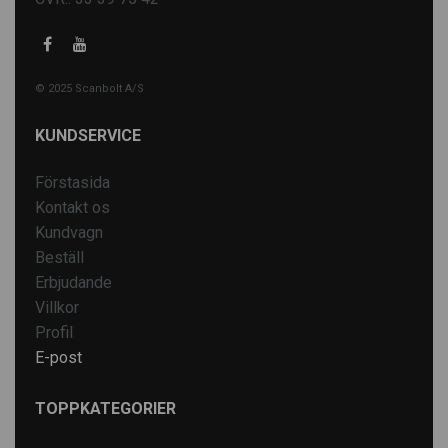
© 2025 Scanbolt A/S
KUNDSERVICE
Förstasida
Kontakt os
Kundvagn
Beställ
Erbjudande
Villkor
Profil
E-post
TOPPKATEGORIER