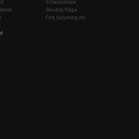
ll
Schacktskopa
dande
Skovklo/Klype
r
Fett, belysning etc.
st