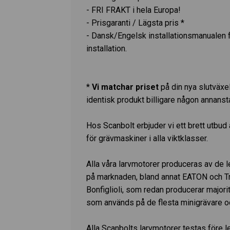
- FRI FRAKT i hela Europa!
- Prisgaranti / Lägsta pris *
- Dansk/Engelsk installationsmanualen 
installation.
*
Vi matchar priset
på din nya slutväxel
identisk produkt billigare någon annanst
Hos Scanbolt erbjuder vi ett brett utbud
för grävmaskiner i alla viktklasser.
Alla våra larvmotorer produceras av de l
på marknaden, bland annat EATON och T
Bonfiglioli, som redan producerar majori
som används på de flesta minigrävare o
Alla Scanbolts larvmotorer testas före le