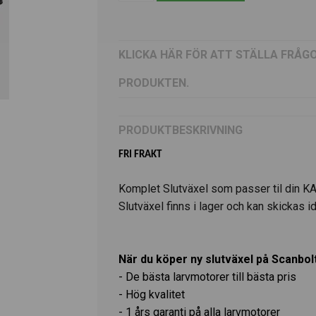
KLICKA HÄR FÖR ATT STÄLLA FRÅG
PRODUKTEN.
PRODUKTBESKRIVNING
FRI FRAKT
Komplet Slutväxel som passer til din 
Slutväxel finns i lager och kan skickas i
När du köper ny slutväxel på Scanbolt
- De bästa larvmotorer till bästa pris
- Hög kvalitet
- 1 års garanti på alla larvmotorer