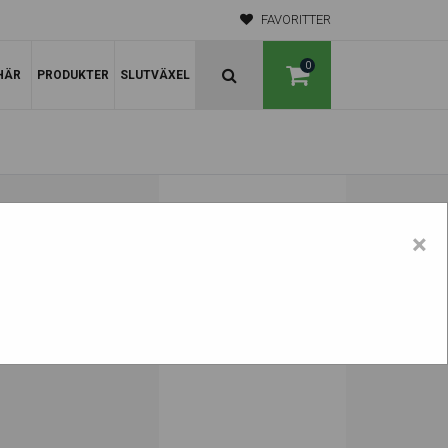
FAVORITTER
0
HÄR
PRODUKTER
SLUTVÄXEL
EL KATO
×
l. vat