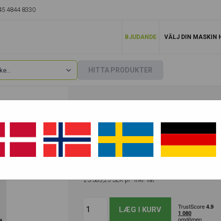
45 4844 8330
BJUDANDE
VÄLJ DIN MASKIN 
HITTA PRODUKTER
KOMPLET SLUTVÄX
HD250
(Före, ekskl. vat
22.331,15
)
18.708,20
SEK pr. eksk
23.385,25
SEK pr.
inkl. vat