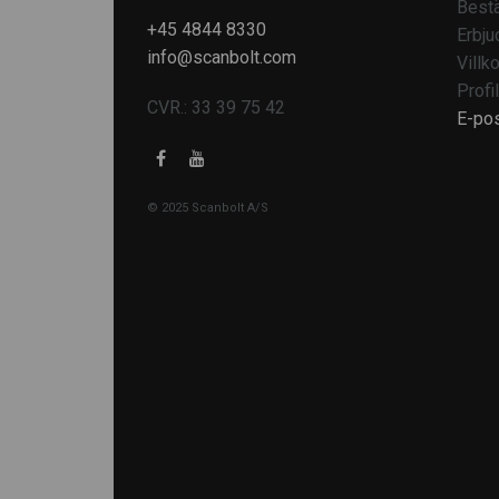
Bestä
+45 4844 8330
Erbju
info@scanbolt.com
Villko
Profil
CVR.: 33 39 75 42
E-po
© 2025 Scanbolt A/S