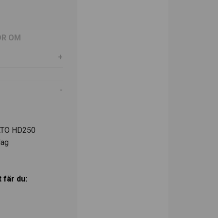
OR OM
KATO HD250
dag
 fär du: