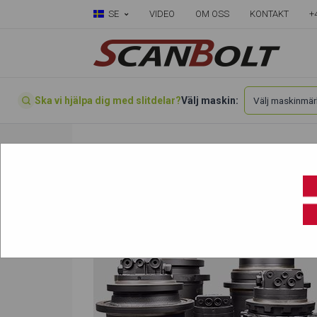
SE
VIDEO
OM OSS
KONTAKT
+
Ska vi hjälpa dig med slitdelar?
Välj maskin:
Välj din maskin här
»
Kato
»
HD250