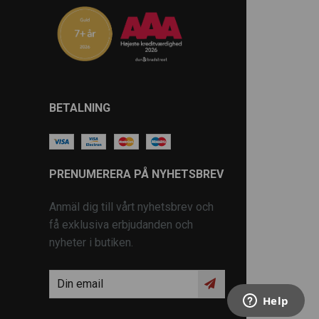
BETALNING
PRENUMERERA PÅ NYHETSBREV
Anmäl dig till vårt nyhetsbrev och
få exklusiva erbjudanden och
nyheter i butiken.