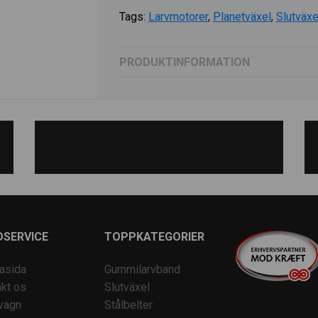
Tags:
Larvmotorer
,
Planetväxel
,
Slutväxe
PRODUKTINFORMATION
DSERVICE
TOPPKATEGORIER
asida
Gummilarvband
kt os
Slutväxel
vagn
Stålbelter