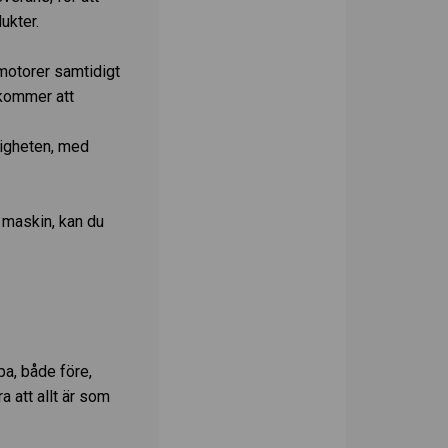
ukter.
motorer samtidigt
kommer att
tigheten, med
n maskin, kan du
pa, både före,
a att allt är som