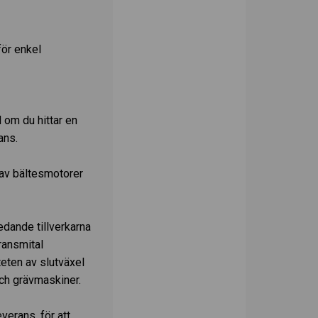
för enkel
 om du hittar en
ans.
 av bältesmotorer
edande tillverkarna
ransmital
teten av slutväxel
ch grävmaskiner.
verans, för att