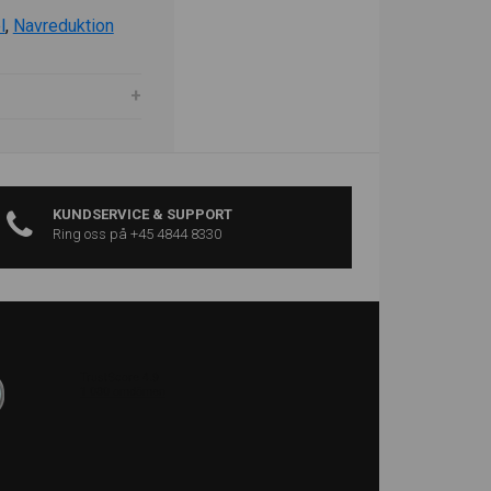
l
,
Navreduktion
KUNDSERVICE & SUPPORT
Ring oss på +45 4844 8330