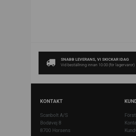
SNABB LEVERANS, VI SKICKAR IDAG
Vid beställning innan 10.00 (för lagervaror)
KONTAKT
KUN
Scanbolt A/S
Först
Bodøvej 8
Konta
8700 Horsens
Kund