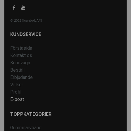
© 2025 Scanbolt A/S
KUNDSERVICE
Förstasida
Kontakt os
Kundvagn
Beställ
Erbjudande
Villkor
Profil
E-post
TOPPKATEGORIER
Gummilarvband