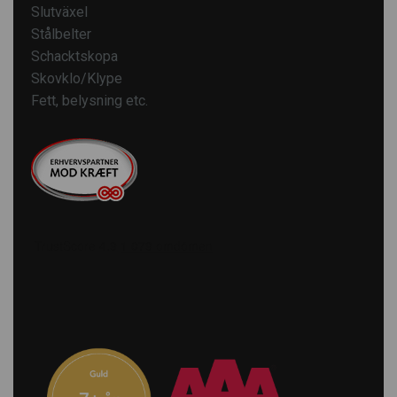
Slutväxel
Stålbelter
Schacktskopa
Skovklo/Klype
Fett, belysning etc.