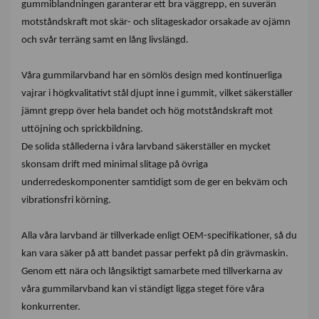
gummiblandningen garanterar ett bra väggrepp, en suverän
motståndskraft mot skär- och slitageskador orsakade av ojämn
och svår terräng samt en lång livslängd.
Våra gummilarvband har en sömlös design med kontinuerliga
vajrar i högkvalitativt stål djupt inne i gummit, vilket säkerställer
jämnt grepp över hela bandet och hög motståndskraft mot
uttöjning och sprickbildning.
De solida stållederna i våra larvband säkerställer en mycket
skonsam drift med minimal slitage på övriga
underredeskomponenter samtidigt som de ger en bekväm och
vibrationsfri körning.
Alla våra larvband är tillverkade enligt OEM-specifikationer, så du
kan vara säker på att bandet passar perfekt på din grävmaskin.
Genom ett nära och långsiktigt samarbete med tillverkarna av
våra gummilarvband kan vi ständigt ligga steget före våra
konkurrenter.