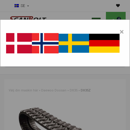
SE
0
×
Ska vi hjälpa dig med slitdelar?
Välj maskin:
HITTA PRODUKTER
Välj din maskin här
»
Daewoo Doosan
»
DX35
»
DX35Z