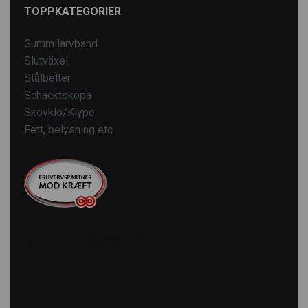
TOPPKATEGORIER
Gummilarvband
Slutväxel
Stålbelter
Schacktskopa
Skovklo/Klype
Fett, belysning etc.