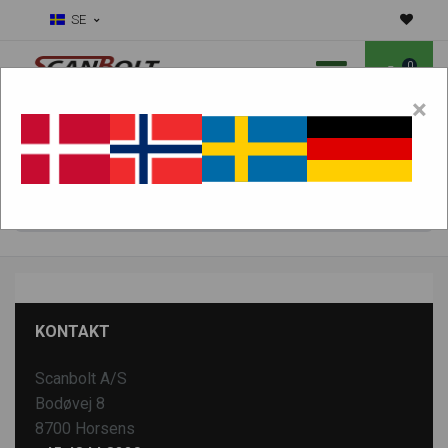
SE
0
×
Ska vi hjälpa dig med slitdelar?
Välj maskin:
HITTA PRODUKTER
KONTAKT
Scanbolt A/S
Bodøvej 8
8700 Horsens