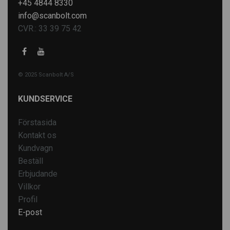
+45 4844 8330
info@scanbolt.com
CVR.: 33 39 75 42
© 2025 Scanbolt A/S
KUNDSERVICE
Förstasida
Kontakt os
Kundvagn
Beställ
Erbjudande
Villkor
Profil
E-post